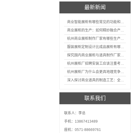
最新新闻
商业智能展柜有哪些常见的功能和神奇之处
商业展柜的生产：如何精妙融合产品特性的艺术探索
杭州商业展柜制作厂家有哪些生产的优势？
服装展柜定制设计比成品展柜有哪些优势
探究国内商业展柜与道具制作厂家的技术实力如何
杭州展柜厂招聘安装工应该注重考核哪些方面技能
杭州展柜厂为什么会更具地理竞争优势？
深入探讨商业道具的制造工艺：全面分析从设计到维护的各个环节。
联系我们
联系人：李总
手机：13867413489
座机：0571-88669761