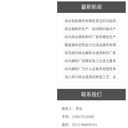
最新新闻
商业智能展柜有哪些常见的功能和神奇之处
商业展柜的生产：如何精妙融合产品特性的艺术探索
杭州商业展柜制作厂家有哪些生产的优势？
服装展柜定制设计比成品展柜有哪些优势
探究国内商业展柜与道具制作厂家的技术实力如何
杭州展柜厂招聘安装工应该注重考核哪些方面技能
杭州展柜厂为什么会更具地理竞争优势？
深入探讨商业道具的制造工艺：全面分析从设计到维护的各个环节。
联系我们
联系人：李总
手机：13867413489
座机：0571-88669761