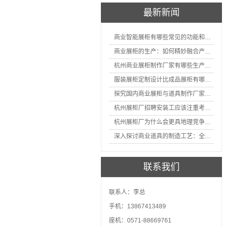
最新新闻
商业智能展柜有哪些常见的功能和神奇之处
商业展柜的生产：如何精妙融合产品特性的艺术探索
杭州商业展柜制作厂家有哪些生产的优势？
服装展柜定制设计比成品展柜有哪些优势
探究国内商业展柜与道具制作厂家的技术实力如何
杭州展柜厂招聘安装工应该注重考核哪些方面技能
杭州展柜厂为什么会更具地理竞争优势？
深入探讨商业道具的制造工艺：全面分析从设计到维护的各个环节。
联系我们
联系人：李总
手机：13867413489
座机：0571-88669761