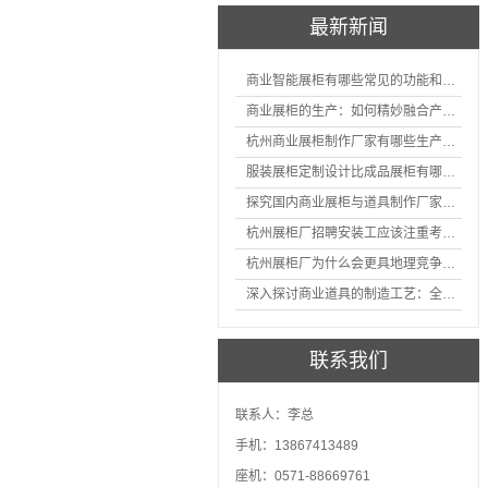
最新新闻
商业智能展柜有哪些常见的功能和神奇之处
商业展柜的生产：如何精妙融合产品特性的艺术探索
杭州商业展柜制作厂家有哪些生产的优势？
服装展柜定制设计比成品展柜有哪些优势
探究国内商业展柜与道具制作厂家的技术实力如何
杭州展柜厂招聘安装工应该注重考核哪些方面技能
杭州展柜厂为什么会更具地理竞争优势？
深入探讨商业道具的制造工艺：全面分析从设计到维护的各个环节。
联系我们
联系人：李总
手机：13867413489
座机：0571-88669761