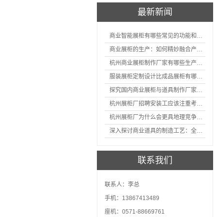
最新新闻
商业智能展柜有哪些常见的功能和神奇之处
商业展柜的生产：如何精妙融合产品特性的艺术探索
杭州商业展柜制作厂家有哪些生产的优势？
服装展柜定制设计比成品展柜有哪些优势
探究国内商业展柜与道具制作厂家的技术实力如何
杭州展柜厂招聘安装工应该注重考核哪些方面技能
杭州展柜厂为什么会更具地理竞争优势？
深入探讨商业道具的制造工艺：全面分析从设计到维护的各个环节。
联系我们
联系人：李总
手机：13867413489
座机：0571-88669761