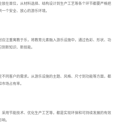
全放在首位，从材料选择、结构设计到生产工艺等各个环节都要严格把
供一个安全、放心的游乐环境。
时应注重寓教于乐，将教育元素融入游乐设施中，通过色彩、形状、功
习到新知识、新技能。
足不同客户的需求。从游乐设施的主题、风格、尺寸到功能等方面，都
和市场占有率。
、采用节能技术、优化生产工艺等，都是实现环保和可持续发展的有效
影响。