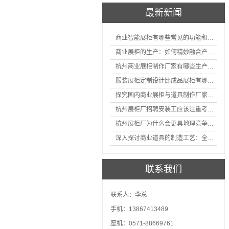
最新新闻
商业智能展柜有哪些常见的功能和神奇之处
商业展柜的生产：如何精妙融合产品特性的艺术探索
杭州商业展柜制作厂家有哪些生产的优势？
服装展柜定制设计比成品展柜有哪些优势
探究国内商业展柜与道具制作厂家的技术实力如何
杭州展柜厂招聘安装工应该注重考核哪些方面技能
杭州展柜厂为什么会更具地理竞争优势？
深入探讨商业道具的制造工艺：全面分析从设计到维护的各个环节。
联系我们
联系人：李总
手机：13867413489
座机：0571-88669761