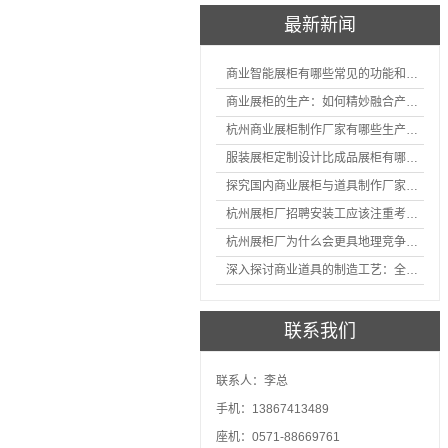
最新新闻
商业智能展柜有哪些常见的功能和神奇之处
商业展柜的生产：如何精妙融合产品特性的艺术探索
杭州商业展柜制作厂家有哪些生产的优势？
服装展柜定制设计比成品展柜有哪些优势
探究国内商业展柜与道具制作厂家的技术实力如何
杭州展柜厂招聘安装工应该注重考核哪些方面技能
杭州展柜厂为什么会更具地理竞争优势？
深入探讨商业道具的制造工艺：全面分析从设计到维护的各个环节。
联系我们
联系人：李总
手机：13867413489
座机：0571-88669761