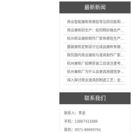
最新新闻
商业智能展柜有哪些常见的功能和神奇之处
商业展柜的生产：如何精妙融合产品特性的艺术探索
杭州商业展柜制作厂家有哪些生产的优势？
服装展柜定制设计比成品展柜有哪些优势
探究国内商业展柜与道具制作厂家的技术实力如何
杭州展柜厂招聘安装工应该注重考核哪些方面技能
杭州展柜厂为什么会更具地理竞争优势？
深入探讨商业道具的制造工艺：全面分析从设计到维护的各个环节。
联系我们
联系人：李总
手机：13867413489
座机：0571-88669761