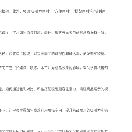
。此外，强调“吸引力原则”、“方便原则”、“搭配原则”和“获利原
忠诚度。学习如何通过材质、颜色、形状等元素与品牌形象保持一致，
路径，设置焦点区域，以提高商品的可视性和触达率，激发购买欲望。
不同工艺（如烤漆、喷漆、木工）对成品效果的影响，帮助学员根据预
理，如何通过色彩对比、和谐搭配吸引顾客注意力，增强商品展示的视
环节，让学员掌握如何高效利用展柜空间，提升商品展示的吸引力和销
鼓励学员开拓创新思维，设计出既符合市场趋势又能引领潮流的展柜方