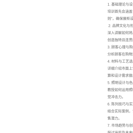
1. 基础理论与
培训首先会涵盖
则”，确保展柜
2. 品牌文化与
深入讲解如何将
创造独特且连贯
3. 顾客心理与
分析顾客在购物
4. 材料与工艺
详细介绍市面上
算和设计需求做
5. 照明设计与
教授如何运用照
觉冲击力。
6. 陈列技巧与
结合实际案例，
售潜力。
7. 市场趋势与
探讨当前及未来