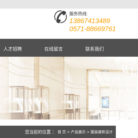
服务热线:
13867413489
0571-88669761
人才招聘
在线留言
联系我们
您当前的位置 ：
>
>
首 页
产品展示
服装展柜设计