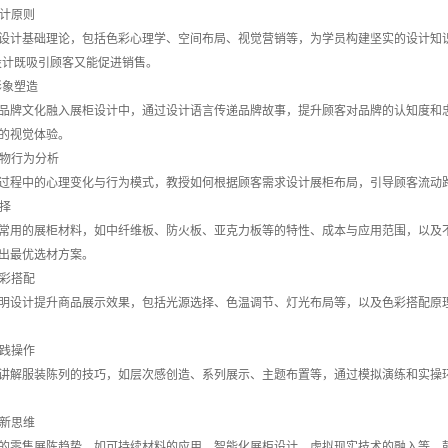
设计原则
设计基础理论，包括色彩心理学、空间布局、视觉营销等，为学员构建坚实的设计知识框架
设计既吸引顾客又能促进销售。
形象塑造
品牌文化融入展柜设计中，通过设计语言传递品牌故事，提升顾客对品牌的认知度和
的视觉体验。
购物行为分析
过程中的心理变化与行为模式，教授如何根据顾客需求设计展柜布局，引导顾客流动
选择
常用的展柜材料，如中纤维板、防火板、亚克力板等的特性、成本与应用范围，以及
出最优选材方案。
色彩搭配
明设计提升商品展示效果，包括光源选择、色温调节、灯光布局等，以及色彩搭配原
实践操作
讲解服装陈列的技巧，如层次感创造、系列展示、主题布置等，通过模拟演练和实操
创新思维
的零售展陈趋势，如可持续材料的应用、智能化展柜设计、虚拟现实技术的融入等，