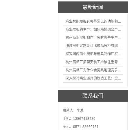
最新新闻
商业智能展柜有哪些常见的功能和神奇之处
商业展柜的生产：如何精妙融合产品特性的艺术探索
杭州商业展柜制作厂家有哪些生产的优势？
服装展柜定制设计比成品展柜有哪些优势
探究国内商业展柜与道具制作厂家的技术实力如何
杭州展柜厂招聘安装工应该注重考核哪些方面技能
杭州展柜厂为什么会更具地理竞争优势？
深入探讨商业道具的制造工艺：全面分析从设计到维护的各个环节。
联系我们
联系人：李总
手机：13867413489
座机：0571-88669761