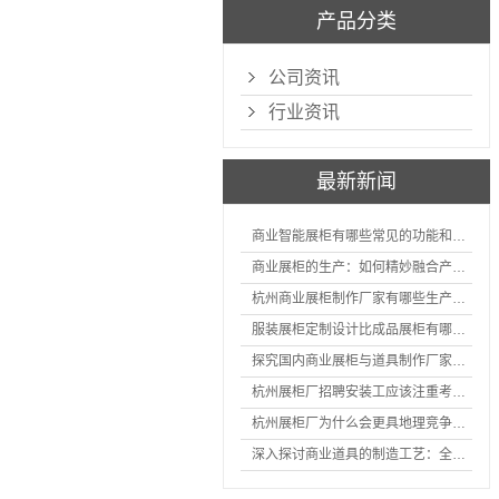
产品分类
公司资讯
行业资讯
最新新闻
商业智能展柜有哪些常见的功能和神奇之处
商业展柜的生产：如何精妙融合产品特性的艺术探索
杭州商业展柜制作厂家有哪些生产的优势？
服装展柜定制设计比成品展柜有哪些优势
探究国内商业展柜与道具制作厂家的技术实力如何
杭州展柜厂招聘安装工应该注重考核哪些方面技能
杭州展柜厂为什么会更具地理竞争优势？
深入探讨商业道具的制造工艺：全面分析从设计到维护的各个环节。