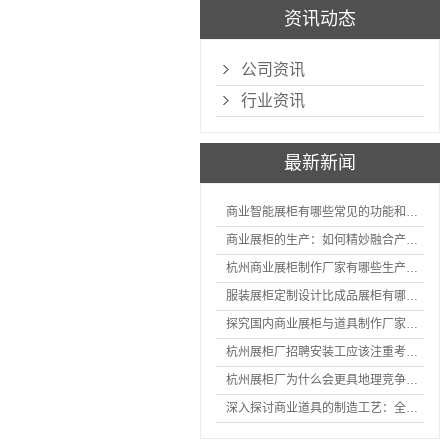
资讯动态
公司资讯
行业资讯
最新新闻
商业智能展柜有哪些常见的功能和神奇之处
商业展柜的生产：如何精妙融合产品特性的艺术探索
杭州商业展柜制作厂家有哪些生产的优势？
服装展柜定制设计比成品展柜有哪些优势
探究国内商业展柜与道具制作厂家的技术实力如何
杭州展柜厂招聘安装工应该注重考核哪些方面技能
杭州展柜厂为什么会更具地理竞争优势？
深入探讨商业道具的制造工艺：全面分析从设计到维护的各个环节。